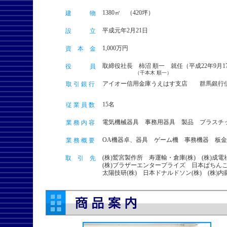
1380㎡ （420坪）
建 物
平成元年2月21日
設 立
1,000万円
資 本 金
取締役社長 柿沼 順一 就任（平成22年9月1
役 員
（千本木 順一）
アイオー信用金庫うえはす支店 群馬銀行
取 引 銀 行
15名
従 業 員 数
電気機械器具 事務用器具 製品 プラスチ
業 務 内 容
OA機器卓、器具 ゲーム機 事務機器 板
業 務 概 要
(株)鷲宮製作所 寿運輸・倉庫(株) (株)成
取 引 先
(株)ブラザーエンタープライズ 日本ぱちんこ
太陽技研(株) 日本ドナルドソン(株) (株